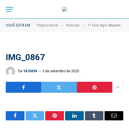
»
»
VOCÊ ESTÁ EM:
Página Inicial
Notícias
1º Fest Agro Abaetetuba leva a experiência do campo para o coração da cidade
IMG_0867
De
YASMIN
3 de setembro de 2025
Facebook
Twitter
Pinterest
LinkedIn
Tumblr
Email