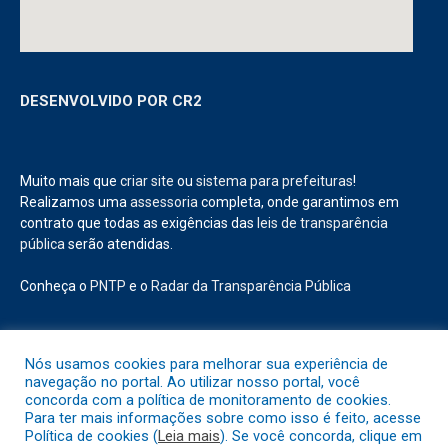
DESENVOLVIDO POR CR2
Muito mais que
criar site
ou
sistema para prefeituras
!
Realizamos uma
assessoria
completa, onde garantimos em
contrato que todas as exigências das
leis de transparência
pública
serão atendidas.
Conheça o
PNTP
e o
Radar da Transparência Pública
Nós usamos cookies para melhorar sua experiência de
navegação no portal. Ao utilizar nosso portal, você
Todos os direitos reservados a Prefeitura Municipal de Abaetetuba.
concorda com a política de monitoramento de cookies.
Para ter mais informações sobre como isso é feito, acesse
Política de cookies (
Leia mais
). Se você concorda, clique em
Mapa do Site
Acessar Área Administrativa