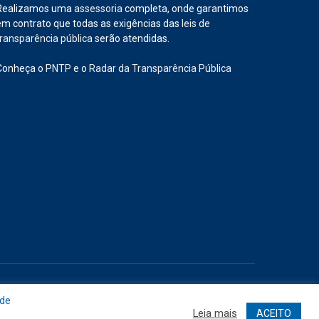
Realizamos uma
assessoria
completa, onde garantimos
em contrato que todas as exigências das
leis de
transparência pública
serão atendidas.
Conheça o
PNTP
e o
Radar da Transparência Pública
Site
Acessar Área Administrativa
Acessar o Webmail
 de
Leia mais
ACEITO