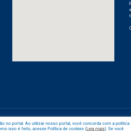
etuba.
Mapa do 
no portal. Ao utilizar nosso portal, você concorda com a política
o isso é feito, acesse Política de cookies (
Leia mais
). Se você