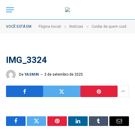
»
»
VOCÊ ESTÁ EM:
Página Inicial
Notícias
Cuidar de quem cuida: projeto fortalece saúde emocional de servidores na UPA de Abaetetuba
IMG_3324
De
YASMIN
3 de setembro de 2025
Facebook
Twitter
Pinterest
LinkedIn
Tumblr
Email