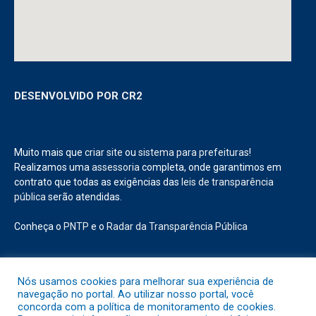
DESENVOLVIDO POR CR2
Muito mais que
criar site
ou
sistema para prefeituras
!
Realizamos uma
assessoria
completa, onde garantimos em
contrato que todas as exigências das
leis de transparência
pública
serão atendidas.
Conheça o
PNTP
e o
Radar da Transparência Pública
Nós usamos cookies para melhorar sua experiência de
navegação no portal. Ao utilizar nosso portal, você
Todos os direitos reservados a Prefeitura Municipal de Abaetetuba.
concorda com a política de monitoramento de cookies.