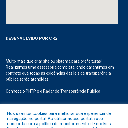
DESENVOLVIDO POR CR2
Muito mais que
criar site
ou
sistema para prefeituras
!
Realizamos uma
assessoria
completa, onde garantimos em
contrato que todas as exigências das
leis de transparência
pública
serão atendidas.
Conheça o
PNTP
e o
Radar da Transparência Pública
Nós usamos cookies para melhorar sua experiência de
navegação no portal. Ao utilizar nosso portal, você
Todos os direitos reservados a Prefeitura Municipal de Abaetetuba.
concorda com a política de monitoramento de cookies.