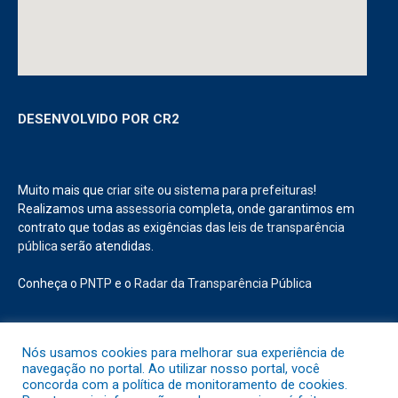
DESENVOLVIDO POR CR2
Muito mais que
criar site
ou
sistema para prefeituras
!
Realizamos uma
assessoria
completa, onde garantimos em
contrato que todas as exigências das
leis de transparência
pública
serão atendidas.
Conheça o
PNTP
e o
Radar da Transparência Pública
Nós usamos cookies para melhorar sua experiência de
navegação no portal. Ao utilizar nosso portal, você
Todos os direitos reservados a Prefeitura Municipal de Abaetetuba.
concorda com a política de monitoramento de cookies.