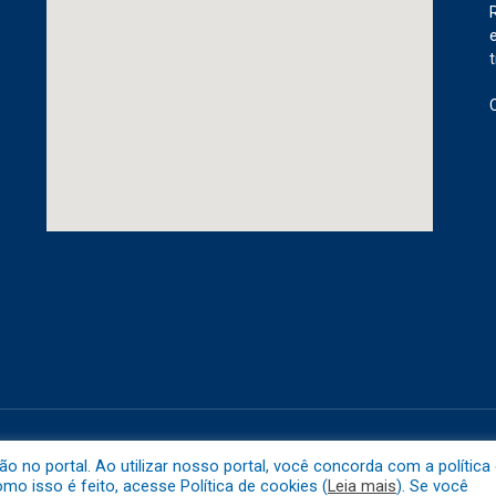
etuba.
Mapa do 
no portal. Ao utilizar nosso portal, você concorda com a política
o isso é feito, acesse Política de cookies (
Leia mais
). Se você