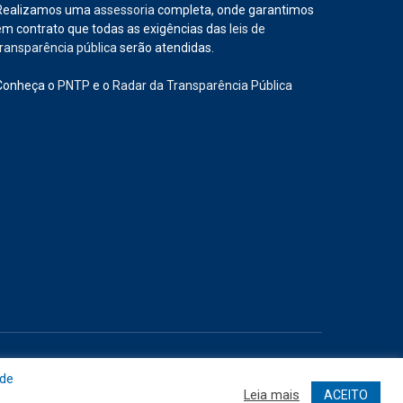
Realizamos uma
assessoria
completa, onde garantimos
em contrato que todas as exigências das
leis de
transparência pública
serão atendidas.
Conheça o
PNTP
e o
Radar da Transparência Pública
Site
Acessar Área Administrativa
Acessar o Webmail
 de
Leia mais
ACEITO