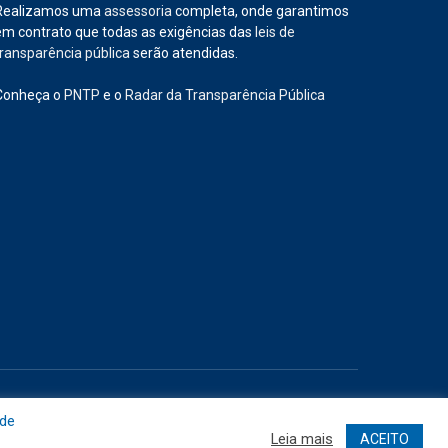
Realizamos uma
assessoria
completa, onde garantimos
em contrato que todas as exigências das
leis de
transparência pública
serão atendidas.
Conheça o
PNTP
e o
Radar da Transparência Pública
Site
Acessar Área Administrativa
Acessar o Webmail
 de
Leia mais
ACEITO