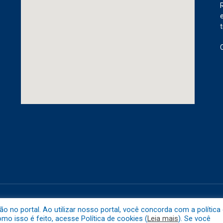
etuba.
Mapa do 
no portal. Ao utilizar nosso portal, você concorda com a política
o isso é feito, acesse Política de cookies (
Leia mais
). Se você