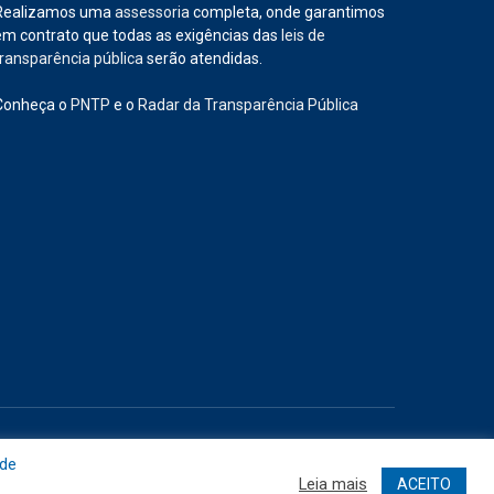
Realizamos uma
assessoria
completa, onde garantimos
em contrato que todas as exigências das
leis de
transparência pública
serão atendidas.
Conheça o
PNTP
e o
Radar da Transparência Pública
Site
Acessar Área Administrativa
Acessar o Webmail
 de
Leia mais
ACEITO