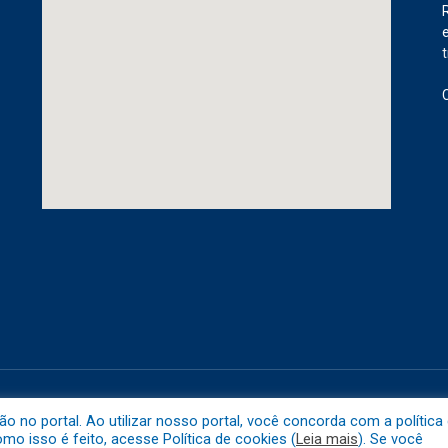
etuba.
Mapa do 
no portal. Ao utilizar nosso portal, você concorda com a política
o isso é feito, acesse Política de cookies (
Leia mais
). Se você