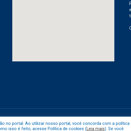
etuba.
Mapa do 
no portal. Ao utilizar nosso portal, você concorda com a política
o isso é feito, acesse Política de cookies (
Leia mais
). Se você