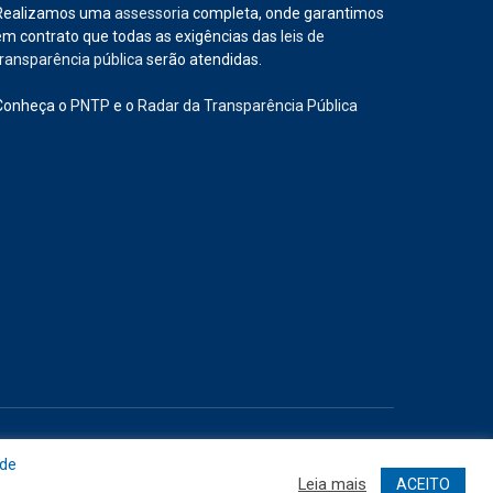
Realizamos uma
assessoria
completa, onde garantimos
em contrato que todas as exigências das
leis de
transparência pública
serão atendidas.
Conheça o
PNTP
e o
Radar da Transparência Pública
Site
Acessar Área Administrativa
Acessar o Webmail
 de
Leia mais
ACEITO