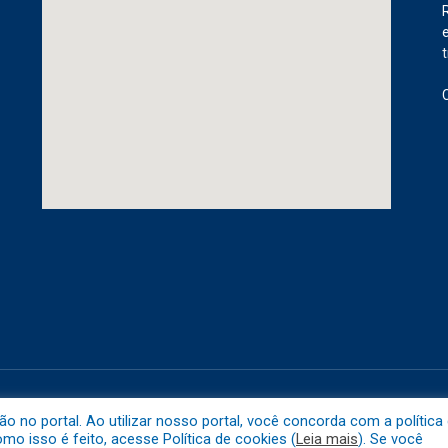
etuba.
Mapa do 
no portal. Ao utilizar nosso portal, você concorda com a política
o isso é feito, acesse Política de cookies (
Leia mais
). Se você