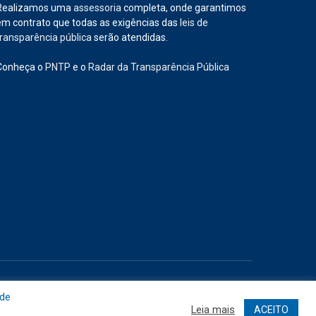
Realizamos uma
assessoria
completa, onde garantimos
em contrato que todas as exigências das
leis de
transparência pública
serão atendidas.
Conheça o
PNTP
e o
Radar da Transparência Pública
Site
Acessar Área Administrativa
Acessar o Webmail
 de
Leia mais
ACEITO