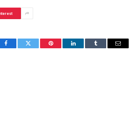
nterest
Facebook
Twitter
Pinterest
LinkedIn
Tumblr
Email