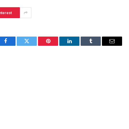
nterest
Facebook
Twitter
Pinterest
LinkedIn
Tumblr
Email