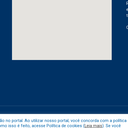
etuba.
Mapa do 
no portal. Ao utilizar nosso portal, você concorda com a política
o isso é feito, acesse Política de cookies (
Leia mais
). Se você