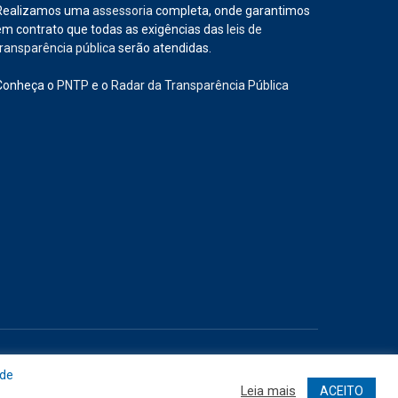
Realizamos uma
assessoria
completa, onde garantimos
em contrato que todas as exigências das
leis de
transparência pública
serão atendidas.
Conheça o
PNTP
e o
Radar da Transparência Pública
Site
Acessar Área Administrativa
Acessar o Webmail
 de
Leia mais
ACEITO