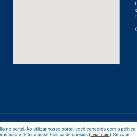
etuba.
Mapa do 
no portal. Ao utilizar nosso portal, você concorda com a política
o isso é feito, acesse Política de cookies (
Leia mais
). Se você