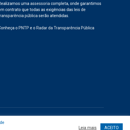
Realizamos uma
assessoria
completa, onde garantimos
em contrato que todas as exigências das
leis de
transparência pública
serão atendidas.
Conheça o
PNTP
e o
Radar da Transparência Pública
Site
Acessar Área Administrativa
Acessar o Webmail
 de
Leia mais
ACEITO