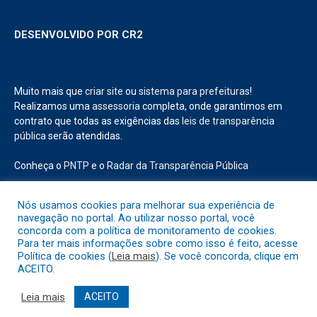
DESENVOLVIDO POR CR2
Muito mais que
criar site
ou
sistema para prefeituras
!
Realizamos uma
assessoria
completa, onde garantimos em
contrato que todas as exigências das
leis de transparência
pública
serão atendidas.
Conheça o
PNTP
e o
Radar da Transparência Pública
Nós usamos cookies para melhorar sua experiência de
navegação no portal. Ao utilizar nosso portal, você
concorda com a política de monitoramento de cookies.
Todos os direitos reservados a Prefeitura Municipal de Abaetetuba.
Para ter mais informações sobre como isso é feito, acesse
Política de cookies (
Leia mais
). Se você concorda, clique em
ACEITO.
Mapa do Site
Acessar Área Administrativa
Acessar o Webmail
Leia mais
ACEITO