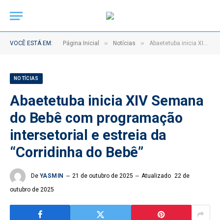
»
»
VOCÊ ESTÁ EM:
Página Inicial
Notícias
Abaetetuba inicia XIV Semana do Bebê com programação intersetorial e estreia da “Corridinha do Bebê”
NOTÍCIAS
Abaetetuba inicia XIV Semana
do Bebê com programação
intersetorial e estreia da
“Corridinha do Bebê”
De
YASMIN
21 de outubro de 2025
Atualizado
22 de
outubro de 2025