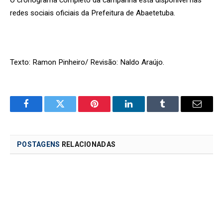
O cronograma completo da campanha está disponível nas
redes sociais oficiais da Prefeitura de Abaetetuba.
Texto: Ramon Pinheiro/ Revisão: Naldo Araújo.
Facebook
Twitter
Pinterest
LinkedIn
Tumblr
Email
POSTAGENS
RELACIONADAS