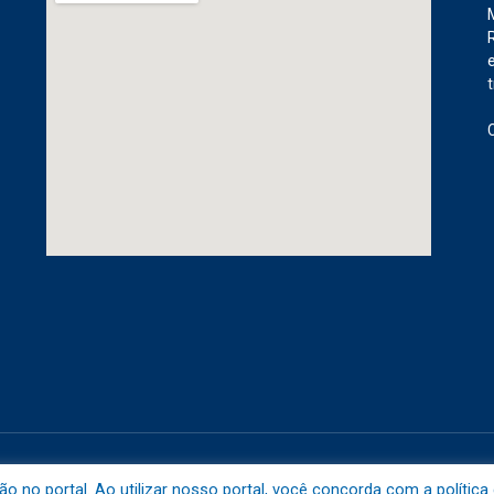
etuba.
Mapa do 
no portal. Ao utilizar nosso portal, você concorda com a política