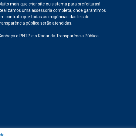
Muito mais que
criar site
ou
sistema para prefeituras
!
Realizamos uma
assessoria
completa, onde garantimos
em contrato que todas as exigências das
leis de
transparência pública
serão atendidas.
Conheça o
PNTP
e o
Radar da Transparência Pública
Site
Acessar Área Administrativa
Acessar o Webmail
 de