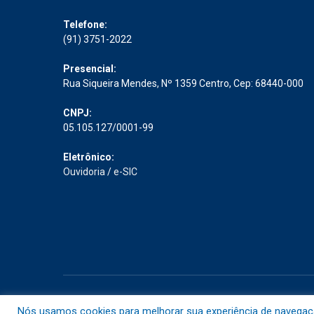
Telefone:
(91) 3751-2022
Presencial:
Rua Siqueira Mendes, Nº 1359 Centro, Cep: 68440-000
CNPJ:
05.105.127/0001-99
Eletrônico:
Ouvidoria
/
e-SIC
Todos os direitos reservados a Prefeitura Municipal de Abaet
Nós usamos cookies para melhorar sua experiência de navegação 