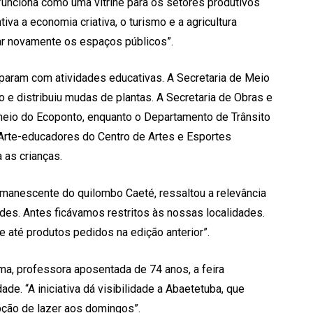
o funciona como uma vitrine para os setores produtivos
tiva a economia criativa, o turismo e a agricultura
par novamente os espaços públicos”.
iparam com atividades educativas. A Secretaria de Meio
e distribuiu mudas de plantas. A Secretaria de Obras e
 meio do Ecoponto, enquanto o Departamento de Trânsito
Arte-educadores do Centro de Artes e Esportes
 as crianças.
emanescente do quilombo Caeté, ressaltou a relevância
dades. Antes ficávamos restritos às nossas localidades.
 até produtos pedidos na edição anterior”.
ima, professora aposentada de 74 anos, a feira
de. “A iniciativa dá visibilidade a Abaetetuba, que
pção de lazer aos domingos”.