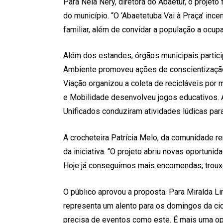
Para Néia Nery, diretora do Abaetur, o projet
do município. “O ‘Abaetetuba Vai à Praça’ incen
familiar, além de convidar a população a ocu
Além dos estandes, órgãos municipais partic
Ambiente promoveu ações de conscientização 
Viação organizou a coleta de recicláveis por
e Mobilidade desenvolveu jogos educativos. 
Unificados conduziram atividades lúdicas para
A crocheteira Patrícia Melo, da comunidade r
da iniciativa. “O projeto abriu novas oportuni
Hoje já conseguimos mais encomendas; trouxe
O público aprovou a proposta. Para Miralda L
representa um alento para os domingos da cida
precisa de eventos como este. É mais uma o