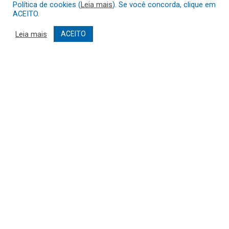
Política de cookies (
Leia mais
). Se você concorda, clique em
ACEITO.
Leia mais
ACEITO
PREFEITURA MUNICIPAL DE ABAETETUBA
Atendimento de segunda a Quinta-Feira de 7h00 ÀS 13h:00
Telefone:
(91) 3751-2022