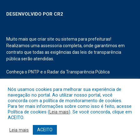
DESENVOLVIDO POR CR2
Muito mais que
criar site
ou
sistema para prefeituras
!
Realizamos uma
assessoria
completa, onde garantimos em
contrato que todas as exigências das
leis de transparência
pública
serão atendidas.
Nós usamos cookies para melhorar sua experiência de
navegação no portal. Ao utilizar nosso portal, você
Conheça o
PNTP
e o
Radar da Transparência Pública
concorda com a política de monitoramento de cookies.
Para ter mais informações sobre como isso é feito, acesse
Política de cookies (
Leia mais
). Se você concorda, clique em
ACEITO.
Todos os direitos reservados a Prefeitura Municipal de Abaetetuba.
Leia mais
ACEITO