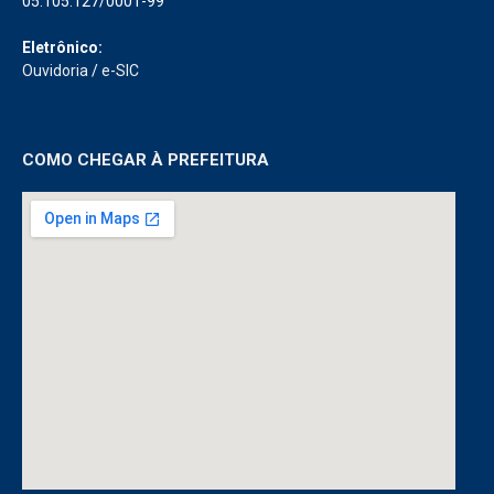
Rua Siqueira Mendes, Nº 1359 Centro, Cep: 68440-000
CNPJ:
05.105.127/0001-99
Eletrônico:
Ouvidoria
/
e-SIC
COMO CHEGAR À PREFEITURA