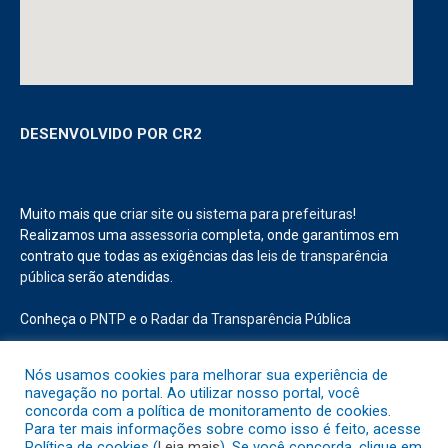
DESENVOLVIDO POR CR2
Muito mais que
criar site
ou
sistema para prefeituras
!
Realizamos uma
assessoria
completa, onde garantimos em
contrato que todas as exigências das
leis de transparência
pública
serão atendidas.
Nós usamos cookies para melhorar sua experiência de
navegação no portal. Ao utilizar nosso portal, você
Conheça o
PNTP
e o
Radar da Transparência Pública
concorda com a política de monitoramento de cookies.
Para ter mais informações sobre como isso é feito, acesse
Política de cookies (
Leia mais
). Se você concorda, clique em