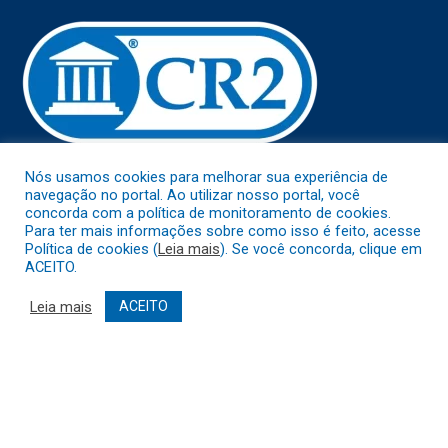
Nós usamos cookies para melhorar sua experiência de
Muito mais que
criar site
ou
sistema para prefeituras
!
navegação no portal. Ao utilizar nosso portal, você
Realizamos uma
assessoria
completa, onde garantimos em
concorda com a política de monitoramento de cookies.
contrato que todas as exigências das
leis de transparência
Para ter mais informações sobre como isso é feito, acesse
pública
serão atendidas.
Política de cookies (
Leia mais
). Se você concorda, clique em
ACEITO.
Conheça o
PNTP
e o
Radar da Transparência Pública
Leia mais
ACEITO
Todos os direitos reservados a Prefeitura Municipal de Abaetetuba.
Mapa do Site
Acessar Área Administrativa