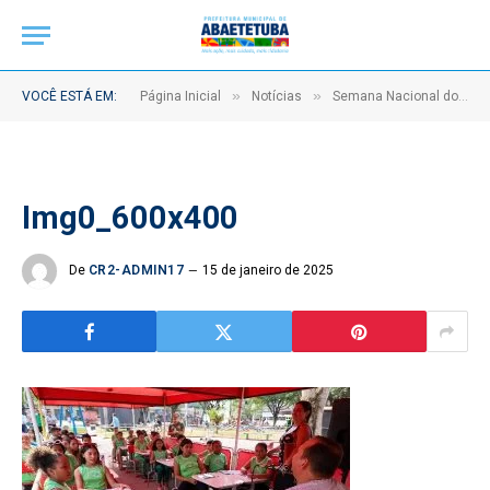
»
»
VOCÊ ESTÁ EM:
Página Inicial
Notícias
Semana Nacional do Trânsito promove a valorização da segurança em prol da vida
Img0_600x400
De
CR2-ADMIN17
15 de janeiro de 2025