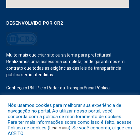
DESENVOLVIDO POR CR2
Muito mais que
criar site
ou
sistema para prefeituras
!
Realizamos uma
assessoria
completa, onde garantimos em
contrato que todas as exigências das
leis de transparência
pública
serão atendidas.
Conheça o
PNTP
e o
Radar da Transparência Pública
Nós usamos cookies para melhorar sua experiência de
navegação no portal. Ao utilizar nosso portal, você
concorda com a política de monitoramento de cookies.
Todos os direitos reservados a Prefeitura Municipal de Abaetetuba.
Para ter mais informações sobre como isso é feito, acesse
Política de cookies (
Leia mais
). Se você concorda, clique em
ACEITO.
Mapa do Site
Acessar Área Administrativa