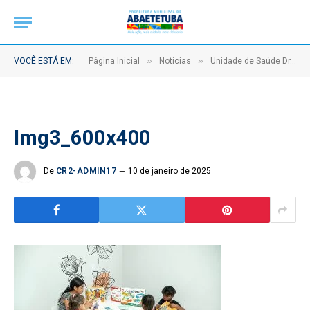
»
»
VOCÊ ESTÁ EM:
Página Inicial
Notícias
Unidade de Saúde Dr. João Miranda é entregue totalmente reformada e ampliada
Img3_600x400
De
CR2-ADMIN17
10 de janeiro de 2025