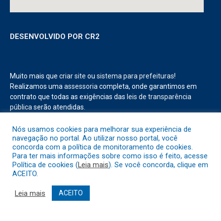
DESENVOLVIDO POR CR2
Muito mais que
criar site
ou
sistema para prefeituras
!
Realizamos uma
assessoria
completa, onde garantimos em
contrato que todas as exigências das
leis de transparência
pública
serão atendidas.
Conheça o
PNTP
e o
Radar da Transparência Pública
Nós usamos cookies para melhorar sua experiência de
navegação no portal. Ao utilizar nosso portal, você
concorda com a política de monitoramento de cookies.
Para ter mais informações sobre como isso é feito, acesse
Política de cookies (
Leia mais
). Se você concorda, clique em
ACEITO.
Todos os direitos reservados a Prefeitura Municipal de Abaetetuba.
Leia mais
ACEITO
Mapa do Site
Acessar Área Administrativa
Acessar o Webmail