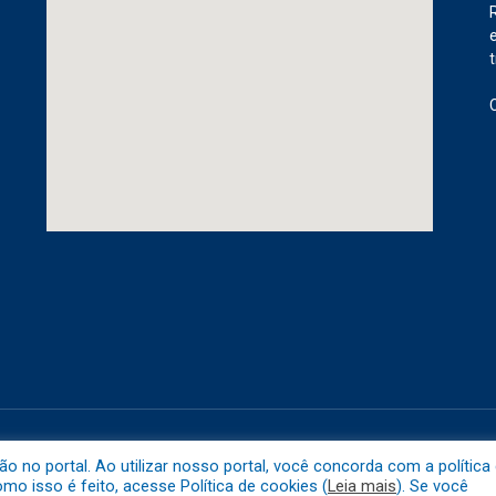
etuba.
Mapa do 
no portal. Ao utilizar nosso portal, você concorda com a política
o isso é feito, acesse Política de cookies (
Leia mais
). Se você