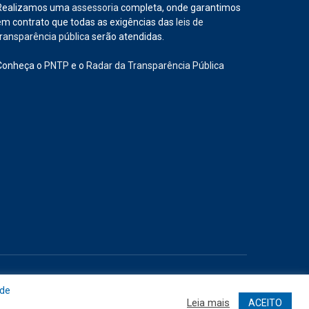
Realizamos uma
assessoria
completa, onde garantimos
em contrato que todas as exigências das
leis de
transparência pública
serão atendidas.
Conheça o
PNTP
e o
Radar da Transparência Pública
Site
Acessar Área Administrativa
Acessar o Webmail
 de
Leia mais
ACEITO