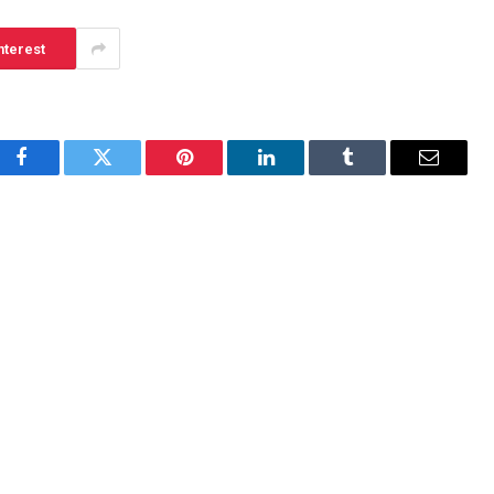
nterest
Facebook
Twitter
Pinterest
LinkedIn
Tumblr
Email