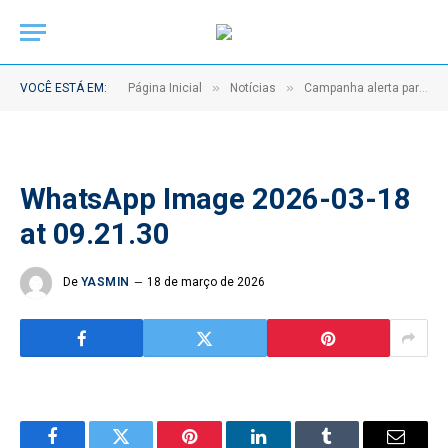
»
»
VOCÊ ESTÁ EM:
Página Inicial
Notícias
Campanha alerta para respeito às mulheres e segurança no trânsito em Abaetetuba
WhatsApp Image 2026-03-18
at 09.21.30
De
YASMIN
18 de março de 2026