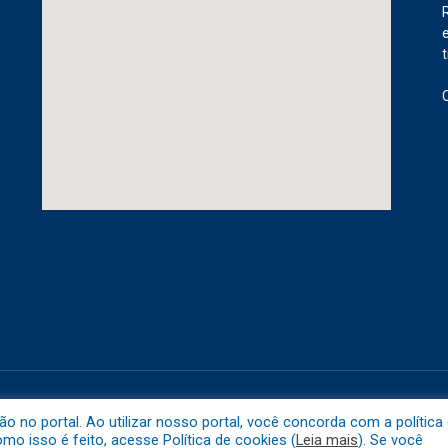
etuba.
Mapa do 
no portal. Ao utilizar nosso portal, você concorda com a política
o isso é feito, acesse Política de cookies (
Leia mais
). Se você