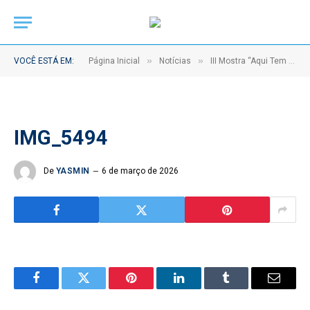
»
»
VOCÊ ESTÁ EM:
Página Inicial
Notícias
III Mostra “Aqui Tem SUS” destaca 17 experiências de sucesso da rede municipal de saúde de Abaetetuba
IMG_5494
De
YASMIN
6 de março de 2026
Facebook
Twitter
Pinterest
LinkedIn
Tumblr
Email