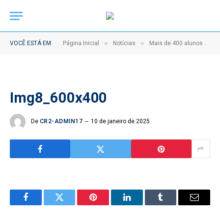
»
»
VOCÊ ESTÁ EM:
Página Inicial
Notícias
Mais de 400 alunos da rede municipal são formados como multiplicadores do PROERD
Img8_600x400
De
CR2-ADMIN17
10 de janeiro de 2025
Facebook
Twitter
Pinterest
LinkedIn
Tumblr
Email