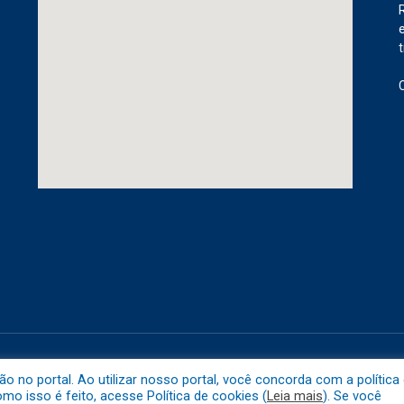
etuba.
Mapa do 
no portal. Ao utilizar nosso portal, você concorda com a política
o isso é feito, acesse Política de cookies (
Leia mais
). Se você