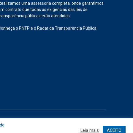
Realizamos uma
assessoria
completa, onde garantimos
em contrato que todas as exigências das
leis de
transparência pública
serão atendidas.
Conheça o
PNTP
e o
Radar da Transparência Pública
Site
Acessar Área Administrativa
Acessar o Webmail
 de
Leia mais
ACEITO