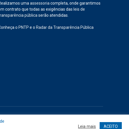
Realizamos uma
assessoria
completa, onde garantimos
em contrato que todas as exigências das
leis de
transparência pública
serão atendidas.
Conheça o
PNTP
e o
Radar da Transparência Pública
Site
Acessar Área Administrativa
Acessar o Webmail
 de
Leia mais
ACEITO