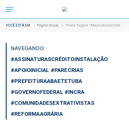
»
VOCÊ ESTÁ EM:
Página Inicial
Posts Tagged "#AssinaturasCréditoInstalação #ApoioInicial #Parecrias #prefeituraAbaetetuba #GovernoFederal #Incra #ComunidadesExtrativistas #ReformaAgrária"
NAVEGANDO:
#ASSINATURASCRÉDITOINSTALAÇÃO
#APOIOINICIAL #PARECRIAS
#PREFEITURAABAETETUBA
#GOVERNOFEDERAL #INCRA
#COMUNIDADESEXTRATIVISTAS
#REFORMAAGRÁRIA