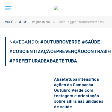
»
VOCÊ ESTÁ EM:
Página Inicial
Posts Tagged "#OutubroVerde #Saúde #CoscientizaçãoEPrevençãoContraSífilis #PrefeituraDeAbaetetuba"
NAVEGANDO:
#OUTUBROVERDE #SAÚDE
#COSCIENTIZAÇÃOEPREVENÇÃOCONTRASÍFI
#PREFEITURADEABAETETUBA
Abaetetuba intensifica
ações da Campanha
Outubro Verde com
testagem e orientação
sobre sífilis nas unidades
de saúde