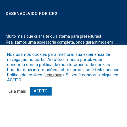
DESENVOLVIDO POR CR2
Muito mais que
criar site
ou
sistema para prefeituras
!
Realizamos uma
assessoria
completa, onde garantimos em
contrato que todas as exigências das
leis de transparência
pública
serão atendidas.
Nós usamos cookies para melhorar sua experiência de
navegação no portal. Ao utilizar nosso portal, você
concorda com a política de monitoramento de cookies.
Conheça o
PNTP
e o
Radar da Transparência Pública
Para ter mais informações sobre como isso é feito, acesse
Política de cookies (
Leia mais
). Se você concorda, clique em
ACEITO.
Leia mais
ACEITO
Todos os direitos reservados a Prefeitura Municipal de Abaetetuba.
Mapa do Site
Acessar Área Administrativa
Acessar o Webmail