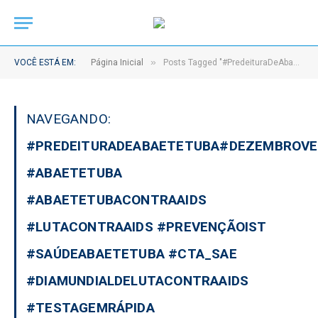
»
VOCÊ ESTÁ EM:
Página Inicial
Posts Tagged "#PredeituraDeAbaetetuba#DezembroVermelho #Abaetetuba #AbaetetubaContraAIDS #LutaContraAIDS #PrevençãoIST #SaúdeAbaetetuba #CTA_SAE #DiaMundialDeLutaContraAIDS #TestagemRápida"
NAVEGANDO:
#PREDEITURADEABAETETUBA#DEZEMBROV
#ABAETETUBA
#ABAETETUBACONTRAAIDS
#LUTACONTRAAIDS #PREVENÇÃOIST
#SAÚDEABAETETUBA #CTA_SAE
#DIAMUNDIALDELUTACONTRAAIDS
#TESTAGEMRÁPIDA