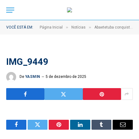
»
»
VOCÊ ESTÁ EM:
Página Inicial
Notícias
Abaetetuba conquista Selo Diamante de Transparência Pública pelo PNTP 2025
IMG_9449
De
YASMIN
5 de dezembro de 2025
Facebook
Twitter
Pinterest
LinkedIn
Tumblr
Email