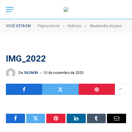
»
»
VOCÊ ESTÁ EM:
Página Inicial
Notícias
Abaetetuba dá passo histórico rumo à transição energética com o projeto piloto USI+Solar
IMG_2022
De
YASMIN
10 de novembro de 2025
Facebook
Twitter
Pinterest
LinkedIn
Tumblr
Email