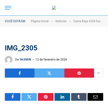
»
»
VOCÊ ESTÁ EM:
Página Inicial
Notícias
Carna Beja 2026 faz Beja vibrar
IMG_2305
De
YASMIN
12 de fevereiro de 2026
Facebook
Twitter
Pinterest
LinkedIn
Tumblr
Email