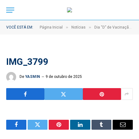
»
»
VOCÊ ESTÁ EM:
Página Inicial
Notícias
Dia “D” de Vacinação Antirrábica imuniza quase 10 mil animais em Abaetetuba
IMG_3799
De
YASMIN
9 de outubro de 2025
Facebook
Twitter
Pinterest
LinkedIn
Tumblr
Email