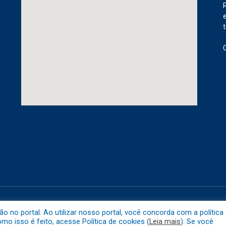
etuba.
Mapa do 
no portal. Ao utilizar nosso portal, você concorda com a política
o isso é feito, acesse Política de cookies (
Leia mais
). Se você