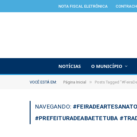
NOTA FISCAL ELETRÔNICA
CONTRACH
NOTÍCIAS
O MUNICÍPIO
»
VOCÊ ESTÁ EM:
Página Inicial
Posts Tagged "#FeiraDe
NAVEGANDO:
#FEIRADEARTESANATO
#PREFEITURADEABAETETUBA #TRAD