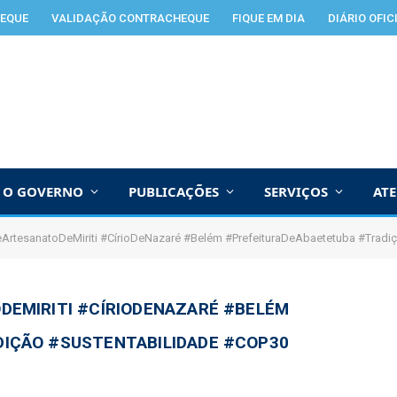
EQUE
VALIDAÇÃO CONTRACHEQUE
FIQUE EM DIA
DIÁRIO OFIC
O GOVERNO
PUBLICAÇÕES
SERVIÇOS
AT
ArtesanatoDeMiriti #CírioDeNazaré #Belém #PrefeituraDeAbaetetuba #Tradi
DEMIRITI #CÍRIODENAZARÉ #BELÉM
IÇÃO #SUSTENTABILIDADE #COP30