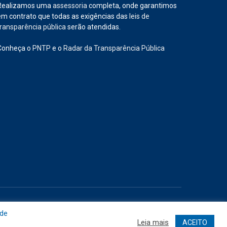
Realizamos uma
assessoria
completa, onde garantimos
em contrato que todas as exigências das
leis de
transparência pública
serão atendidas.
Conheça o
PNTP
e o
Radar da Transparência Pública
Site
Acessar Área Administrativa
Acessar o Webmail
 de
Leia mais
ACEITO