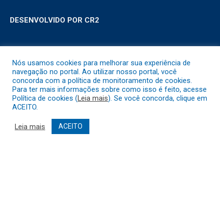
DESENVOLVIDO POR CR2
Muito mais que
criar site
ou
sistema para prefeituras
!
Nós usamos cookies para melhorar sua experiência de
Realizamos uma
assessoria
completa, onde garantimos em
navegação no portal. Ao utilizar nosso portal, você
concorda com a política de monitoramento de cookies.
contrato que todas as exigências das
leis de transparência
Para ter mais informações sobre como isso é feito, acesse
pública
serão atendidas.
Política de cookies (
Leia mais
). Se você concorda, clique em
ACEITO.
Conheça o
PNTP
e o
Radar da Transparência Pública
Leia mais
ACEITO
Todos os direitos reservados a Prefeitura Municipal de Abaetetuba.
Mapa do Site
Acessar Área Administrativa
Acessar o Webmail