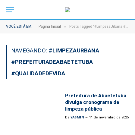
»
VOCÊ ESTÁ EM:
Página Inicial
Posts Tagged "#LimpezaUrbana #PrefeituraDeAbaetetuba #QualidadeDeVida"
NAVEGANDO:
#LIMPEZAURBANA
#PREFEITURADEABAETETUBA
#QUALIDADEDEVIDA
Prefeitura de Abaetetuba
divulga cronograma de
limpeza pública
YASMIN
De
11 de novembro de 2025