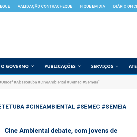
EQUE
VALIDAÇÃO CONTRACHEQUE
FIQUE EM DIA
DIÁRIO OFIC
O GOVERNO
PUBLICAÇÕES
SERVIÇOS
AT
#Unicef #Abaetetuba #CineAmbiental #Semec #Semeia"
ETETUBA #CINEAMBIENTAL #SEMEC #SEMEIA
Cine Ambiental debate, com jovens de