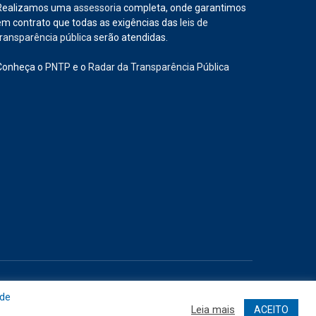
Realizamos uma
assessoria
completa, onde garantimos
em contrato que todas as exigências das
leis de
transparência pública
serão atendidas.
Conheça o
PNTP
e o
Radar da Transparência Pública
Site
Acessar Área Administrativa
Acessar o Webmail
 de
Leia mais
ACEITO