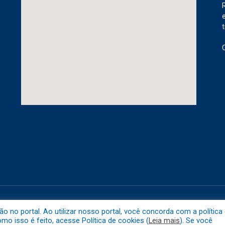
etuba.
Mapa do 
no portal. Ao utilizar nosso portal, você concorda com a política
o isso é feito, acesse Política de cookies (
Leia mais
). Se você